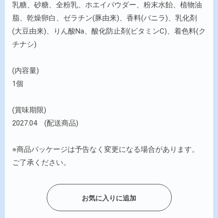
乳糖、砂糖、全粉乳、ホエイパウダー、粉末水飴、植物油
脂、乾燥卵白、ゼラチン(豚由来)、香料(バニラ)、乳化剤
(大豆由来)、りん酸Na、酸化防止剤(ビタミンC)、着色料(ク
チナシ)
(内容量)
1個
(賞味期限)
2027.04 (配送商品)
※商品パッケージは予告なく変更になる場合があります。
ご了承ください。
お気に入りに追加