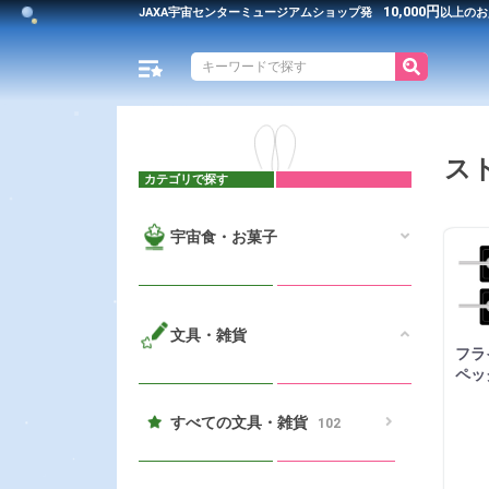
10,000円
JAXA宇宙センター
ミュージアムショップ発
以上のお
ス
カテゴリで探す
宇宙食・お菓子
文具・雑貨
フラ
ペッ
すべての文具・雑貨
102