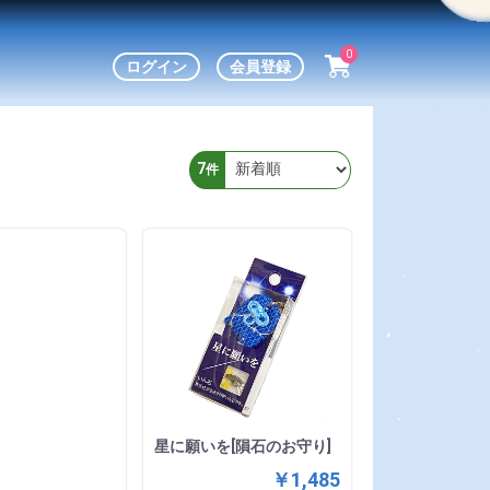
0
ログイン
会員登録
7
件
星に願いを[隕石のお守り]
￥1,485