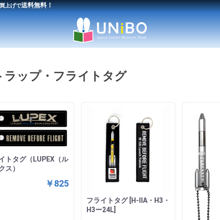
送料無料！
買上げで
トラップ・フライトタグ
イトタグ（LUPEX（ル
クス）
￥825
フライトタグ [H-ⅡA・H3・
H3ー24L]