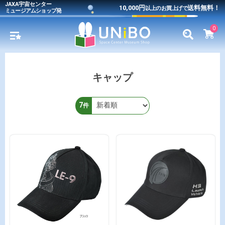
JAXA宇宙センター
10,000円
送料無料！
以上のお買上げで
ミュージアムショップ発
0
キャップ
7
件