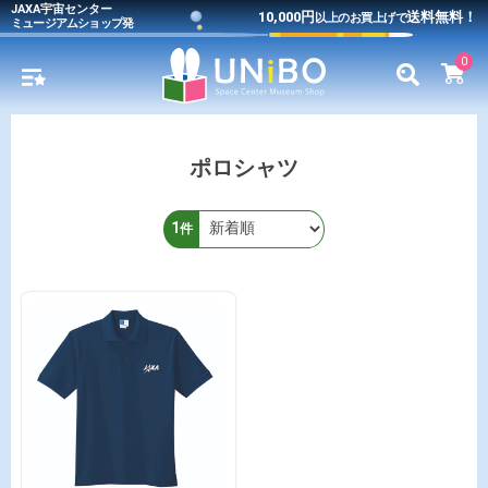
JAXA宇宙センター
10,000円
送料無料！
以上のお買上げで
ミュージアムショップ発
0
ポロシャツ
1
件