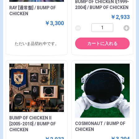
BUMP OF CHICKEN Ⅰ[1999-
2004] / BUMP OF CHICKEN
RAY [通常盤] / BUMP OF
CHICKEN
￥2,933
￥3,300
カートに入れる
ただいま品切れ中です。
BUMP OF CHICKEN Ⅱ
COSMONAUT / BUMP OF
[2005-2010] / BUMP OF
CHICKEN
CHICKEN
￥3,204