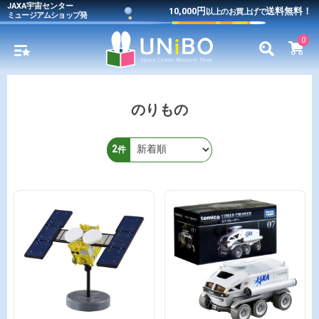
JAXA宇宙センター
10,000円
送料無料！
以上のお買上げで
ミュージアムショップ発
0
のりもの
2
件