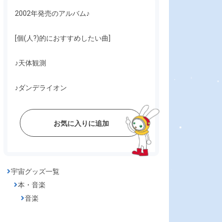
2002年発売のアルバム♪
[個(人?)的におすすめしたい曲]
♪天体観測
♪ダンデライオン
お気に入りに追加
宇宙グッズ一覧
本・音楽
音楽