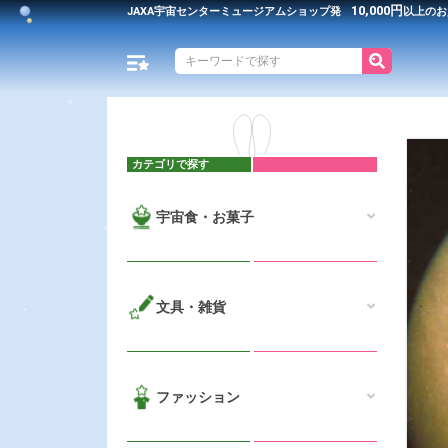
10,000円
JAXA宇宙センター
ミュージアムショップ発
以上のお
カテゴリで探す
宇宙食・お菓子
文具・雑貨
ファッション