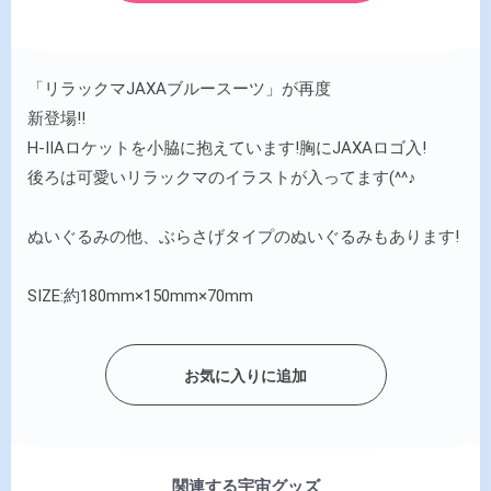
「リラックマJAXAブルースーツ」が再度
新登場!!
H-ⅡAロケットを小脇に抱えています!胸にJAXAロゴ入!
後ろは可愛いリラックマのイラストが入ってます(^^♪
ぬいぐるみの他、ぶらさげタイプのぬいぐるみもあります!
SIZE:約180mm×150mm×70mm
お気に入りに追加
関連する宇宙グッズ