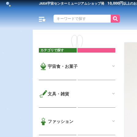
10,000円
JAXA宇宙センター
ミュージアムショップ発
以上のお
カテゴリで探す
宇宙食・お菓子
文具・雑貨
ファッション