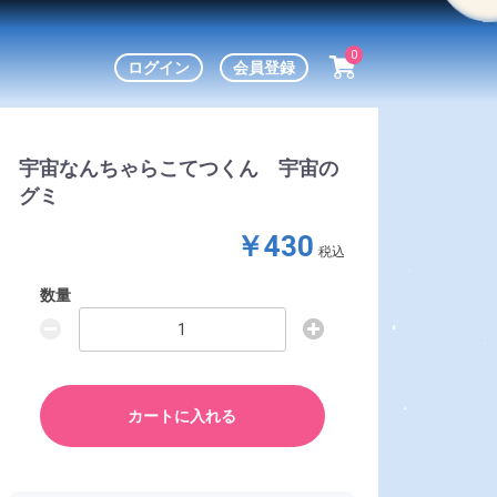
0
ログイン
会員登録
宇宙なんちゃらこてつくん 宇宙の
グミ
￥430
税込
数量
カートに入れる