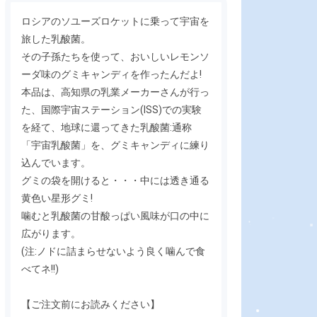
ロシアのソユーズロケットに乗って宇宙を
旅した乳酸菌。
その子孫たちを使って、おいしいレモンソ
ーダ味のグミキャンディを作ったんだよ!
本品は、高知県の乳業メーカーさんが行っ
た、国際宇宙ステーション(ISS)での実験
を経て、地球に還ってきた乳酸菌:通称
「宇宙乳酸菌」を、グミキャンディに練り
込んでいます。
グミの袋を開けると・・・中には透き通る
黄色い星形グミ!
噛むと乳酸菌の甘酸っぱい風味が口の中に
広がります。
(注:ノドに詰まらせないよう良く噛んで食
べてネ!!)
【ご注文前にお読みください】