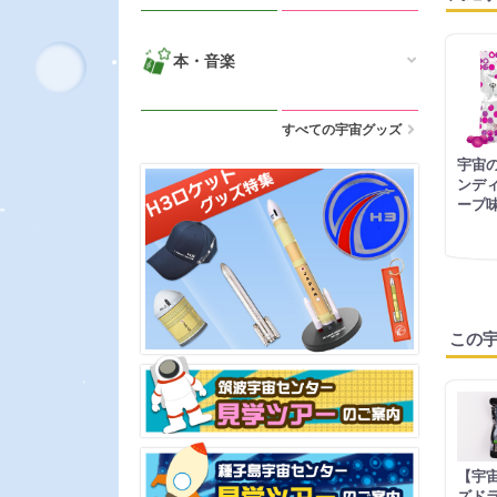
本・音楽
すべての宇宙グッズ
宇宙
ンディ
ープ味
この
【宇宙
ズド