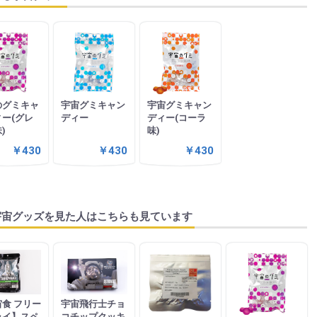
のグミキャ
宇宙グミキャン
宇宙グミキャン
ー(グレ
ディー
ディー(コーラ
)
味)
￥430
￥430
￥430
宇宙グッズを見た人はこちらも見ています
食 フリー
宇宙飛行士チョ
ライ】スペ
コチップクッキ