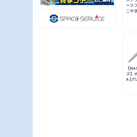
ースフ
こやき
【NA
ズ】
A [グ