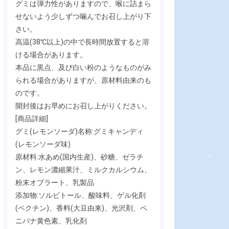
グミは弾力性がありますので、喉に詰まら
せないよう少しずつ噛んでお召し上がり下
さい。
高温(38℃以上)の中で長時間放置すると溶
ける場合があります。
本品に黒点、及び白い粉のようなものがみ
られる場合がありますが、原材料由来のも
のです。
開封後はお早めにお召し上がりください。
[商品詳細]
グミ(レモンソーダ)名称:グミキャンディ
(レモンソーダ味)
原材料:水あめ(国内生産)、砂糖、ゼラチ
ン、レモン濃縮果汁、ミルクカルシウム、
粉末オブラート、乳製品
添加物:ソルビトール、酸味料、ゲル化剤
(ペクチン)、香料(大豆由来)、光沢剤、ベ
ニバナ黄色素、乳化剤