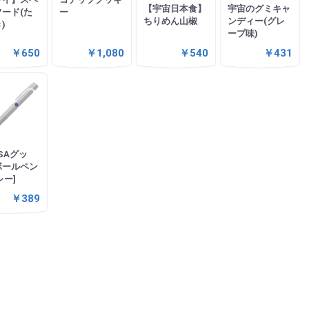
【宇宙日本食】
宇宙のグミキャ
ード(た
ー
ちりめん山椒
ンディー(グレ
)
ープ味)
￥650
￥1,080
￥540
￥431
SAグッ
ボールペン
レー]
￥389