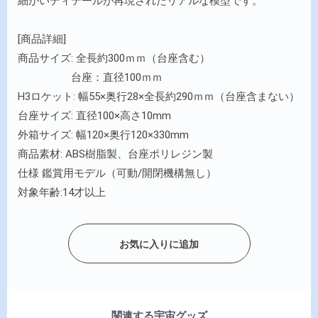
細かいディテールが再現されたリアルな模型です。
[商品詳細]
商品サイズ: 全長約300ｍｍ（台座含む）
台座：直径100ｍｍ
H3ロケット: 幅55×奥行28×全長約290ｍｍ（台座含まない）
台座サイズ: 直径100×高さ10mm
外箱サイズ: 幅120×奥行120×330mm
商品素材: ABS樹脂製、台座ポリレジン製
仕様 鑑賞用モデル（可動/開閉機構無し）
対象年齢:14才以上
お気に入りに追加
関連する宇宙グッズ