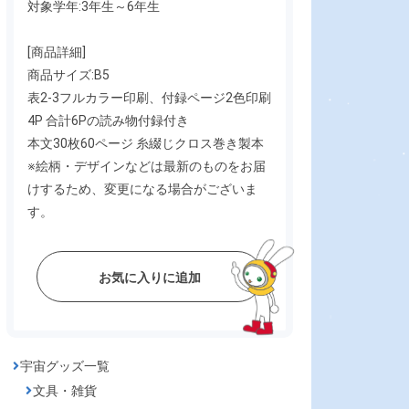
対象学年:3年生～6年生
[商品詳細]
商品サイズ:B5
表2-3フルカラー印刷、付録ページ2色印刷
4P 合計6Pの読み物付録付き
本文30枚60ページ 糸綴じクロス巻き製本
※絵柄・デザインなどは最新のものをお届
けするため、変更になる場合がございま
す。
お気に入りに追加
宇宙グッズ一覧
文具・雑貨