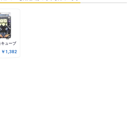
モキューブ
￥1,382