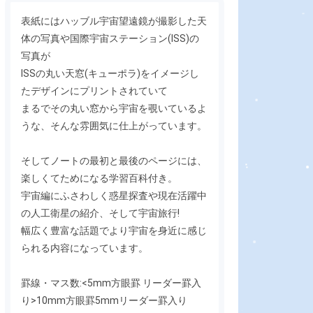
表紙にはハッブル宇宙望遠鏡が撮影した天
体の写真や国際宇宙ステーション(ISS)の
写真が
ISSの丸い天窓(キューポラ)をイメージし
たデザインにプリントされていて
まるでその丸い窓から宇宙を覗いているよ
うな、そんな雰囲気に仕上がっています。
そしてノートの最初と最後のページには、
楽しくてためになる学習百科付き。
宇宙編にふさわしく惑星探査や現在活躍中
の人工衛星の紹介、そして宇宙旅行!
幅広く豊富な話題でより宇宙を身近に感じ
られる内容になっています。
罫線・マス数:<5mm方眼罫 リーダー罫入
り>10mm方眼罫5mmリーダー罫入り