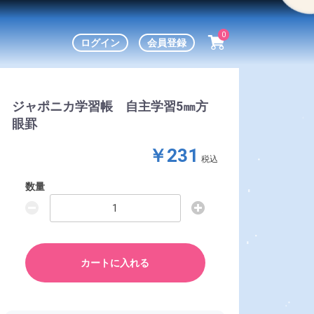
0
ログイン
会員登録
ジャポニカ学習帳 自主学習5㎜方
眼罫
￥231
税込
数量
カートに入れる