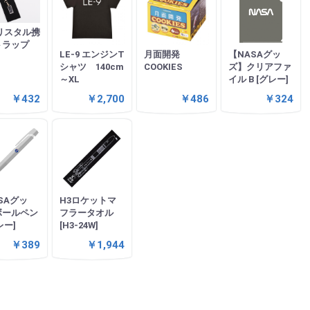
リスタル携
トラップ
LE-9 エンジンT
月面開発
【NASAグッ
シャツ 140cm
COOKIES
ズ】クリアファ
～XL
イル B [グレー]
￥432
￥2,700
￥486
￥324
SAグッ
H3ロケットマ
ボールペン
フラータオル
レー]
[H3-24W]
￥389
￥1,944