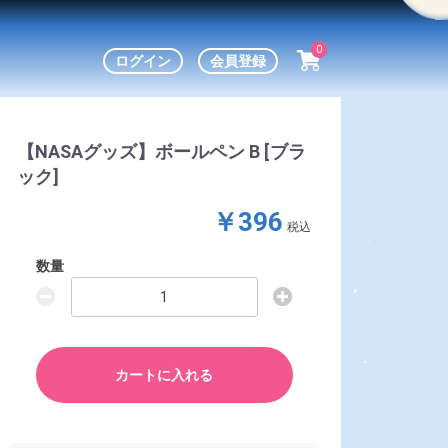
0
ログイン
会員登録
【NASAグッズ】ボールペン B [ブラ
ック]
￥396
税込
数量
カートに入れる