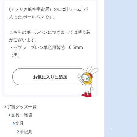
(アメリカ航空宇宙局）のロゴ [ワーム] が
入った ボールペンです。
こちらのボールペンにつきましては替え芯
がございます。
・ゼブラ ブレン単色用替芯 0.5mm
（黒）
お気に入りに追加
宇宙グッズ一覧
文具・雑貨
文具
筆記具