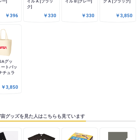
レー]
イル A [ブラッ
イル B [グレー]
グ A [ブラック]
ク]
￥396
￥330
￥330
￥3,850
SAグッ
トートバッ
 [ナチュラ
￥3,850
宇宙グッズを見た人はこちらも見ています