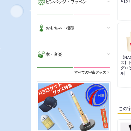
A [グ
ピンバッジ・ワッペン
おもちゃ・模型
本・音楽
【NA
ズ】
グ B
すべての宇宙グッズ
ル]
この