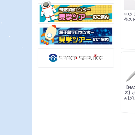
3Dク
帯ス
【NA
ズ】
A [グ